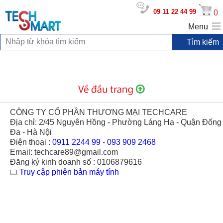
09 11 22 44 99
0
Menu
CÔNG TY CỔ PHẦN THƯƠNG MẠI TECHCARE
Địa chỉ: 2/45 Nguyên Hồng - Phường Láng Hạ - Quận Đống
Đa - Hà Nội
Điện thoại :
0911 2244 99
-
093 909 2468
Email: techcare89@gmail.com
Đăng ký kinh doanh số : 0106879616
Truy cập phiên bản máy tính