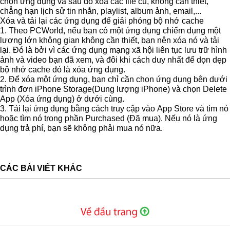
chọn ứng dụng và sau đó xóa các file cũ, không cần thiết,
chẳng hạn lịch sử tin nhắn, playlist, album ảnh, email,...
Xóa và tải lại các ứng dụng để giải phóng bộ nhớ cache
1. Theo
PCWorld
, nếu bạn có một ứng dụng chiếm dụng một
lượng lớn không gian không cần thiết, bạn nên xóa nó và tải
lại. Đó là bởi vì các ứng dụng mạng xã hội liên tục lưu trữ hình
ảnh và video bạn đã xem, và đôi khi cách duy nhất để dọn dẹp
bộ nhớ cache đó là xóa ứng dụng.
2. Để xóa một ứng dụng, bạn chỉ cần chọn ứng dụng bên dưới
trình đơn
iPhone Storage
(Dung lượng iPhone) và chọn
Delete
App
(Xóa ứng dụng) ở dưới cùng.
3. Tải lại ứng dụng bằng cách truy cập vào
App Store
và tìm nó
hoặc tìm nó trong phần
Purchased
(Đã mua). Nếu nó là ứng
dụng trả phí, bạn sẽ không phải mua nó nữa.
CÁC BÀI VIẾT KHÁC