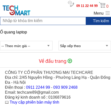
09 11 22 44 99
0
Menu
Ổ quang laptop
-- Theo mức giá --
Sắp xếp theo
CÔNG TY CỔ PHẦN THƯƠNG MẠI TECHCARE
Địa chỉ: 2/45 Nguyên Hồng - Phường Láng Hạ - Quận Đống
Đa - Hà Nội
Điện thoại :
0911 2244 99
-
093 909 2468
Email: techcare89@gmail.com
Đăng ký kinh doanh số : 0106879616
Truy cập phiên bản máy tính