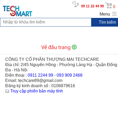
09 11 22 44 99
0
Menu
CÔNG TY CỔ PHẦN THƯƠNG MẠI TECHCARE
Địa chỉ: 2/45 Nguyên Hồng - Phường Láng Hạ - Quận Đống
Đa - Hà Nội
Điện thoại :
0911 2244 99
-
093 909 2468
Email: techcare89@gmail.com
Đăng ký kinh doanh số : 0106879616
Truy cập phiên bản máy tính