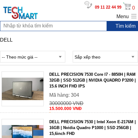
09 11 22 44 99
0
Menu
DELL
-- Theo mức giá --
Sắp xếp theo
DELL PRECISION 7530 Core I7 - 8850H | RAM
32GB | SSD 512GB | NVIDIA QUADRO P3200 |
15.6 INCH FHD IPS
Mã hàng: 304
30000000 VNĐ
15.500.000 VNĐ
DELL PRECISION 7530 | Intel Xeon E-2176M |
16GB | Nvidia Quadro P1000 | SSD 256GB |
15,6inch FHD