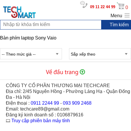
09 11 22 44 99
0
Menu
Bàn phím laptop Sony Vaio
-- Theo mức giá --
Sắp xếp theo
CÔNG TY CỔ PHẦN THƯƠNG MẠI TECHCARE
Địa chỉ: 2/45 Nguyên Hồng - Phường Láng Hạ - Quận Đống
Đa - Hà Nội
Điện thoại :
0911 2244 99
-
093 909 2468
Email: techcare89@gmail.com
Đăng ký kinh doanh số : 0106879616
Truy cập phiên bản máy tính