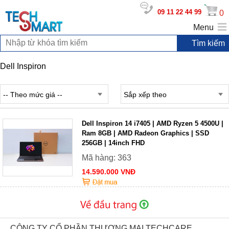
09 11 22 44 99
0
Menu
Dell Inspiron
-- Theo mức giá --
Sắp xếp theo
Dell Inspiron 14 i7405 | AMD Ryzen 5 4500U |
Ram 8GB | AMD Radeon Graphics | SSD
256GB | 14inch FHD
Mã hàng: 363
14.590.000 VNĐ
CÔNG TY CỔ PHẦN THƯƠNG MẠI TECHCARE