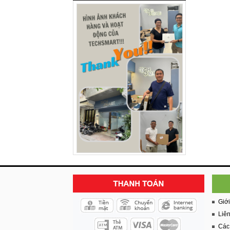
Giới
Liê
Các 