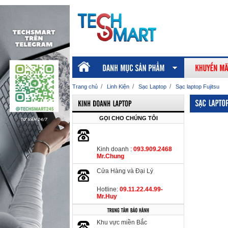
/
/
/
Trang chủ
Linh Kiện
Sạc Laptop
Sạc laptop Fujitsu
GỌI CHO CHÚNG TÔI
Kinh doanh :
093.909.2468
Mr.Chung
Cửa Hàng và Đại Lý
Hotline:
09.11.22.44.99-
Mr.Huy
Khu vực miền Bắc