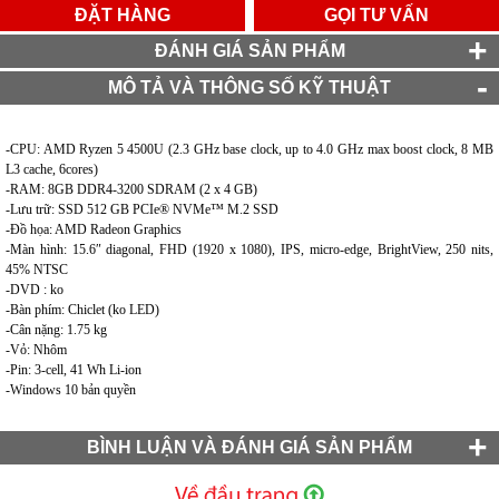
ĐẶT HÀNG
GỌI TƯ VẤN
ĐÁNH GIÁ SẢN PHẨM
MÔ TẢ VÀ THÔNG SỐ KỸ THUẬT
-CPU: AMD Ryzen 5 4500U (2.3 GHz base clock, up to 4.0 GHz max boost clock, 8 MB
L3 cache, 6cores)
-RAM: 8GB DDR4-3200 SDRAM (2 x 4 GB)
-Lưu trữ: SSD 512 GB PCIe® NVMe™ M.2 SSD
-Đồ họa: AMD Radeon Graphics
-Màn hình: 15.6″ diagonal, FHD (1920 x 1080), IPS, micro-edge, BrightView, 250 nits,
45% NTSC
-DVD : ko
-Bàn phím: Chiclet (ko LED)
-Cân nặng: 1.75 kg
-Vỏ: Nhôm
-Pin: 3-cell, 41 Wh Li-ion
-Windows 10 bản quyền
BÌNH LUẬN VÀ ĐÁNH GIÁ SẢN PHẨM