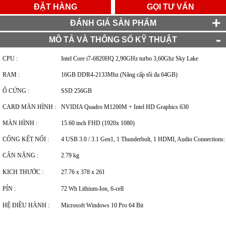
ĐẶT HÀNG
GỌI TƯ VẤN
ĐÁNH GIÁ SẢN PHẨM
MÔ TẢ VÀ THÔNG SỐ KỸ THUẬT
CPU :
Intel Core i7-6820HQ 2,90GHz turbo 3,60Ghz Sky Lake
RAM :
16GB DDR4-2133Mhz (Nâng cấp tối đa 64GB)
Ổ CỨNG :
SSD 256GB
CARD MÀN HÌNH :
NVIDIA Quadro M1200M + Intel HD Graphics 630
MÀN HÌNH :
15.60 inch FHD (1920x 1080)
CỔNG KẾT NỐI :
4 USB 3.0 / 3.1 Gen1, 1 Thunderbolt, 1 HDMI, Audio Connections
CÂN NẶNG :
2.79 kg
KICH THƯỚC :
27.76 x 378 x 261
PỈN :
72 Wh Lithium-Ion, 6-cell
HỆ ĐIỀU HÀNH :
Microsoft Windows 10 Pro 64 Bit