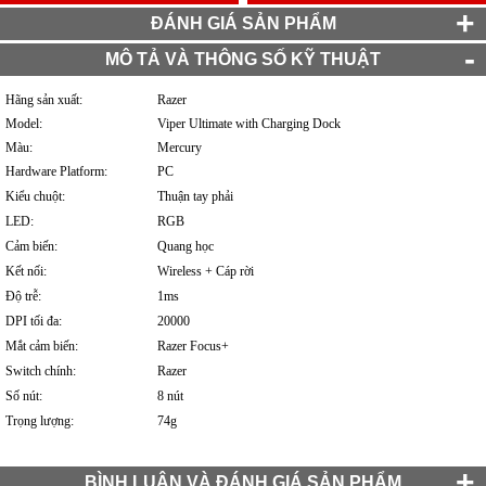
ĐÁNH GIÁ SẢN PHẨM
MÔ TẢ VÀ THÔNG SỐ KỸ THUẬT
Hãng sản xuất:
Razer
Model:
Viper Ultimate with Charging Dock
Màu:
Mercury
Hardware Platform:
PC
Kiểu chuột:
Thuận tay phải
LED:
RGB
Cảm biến:
Quang học
Kết nối:
Wireless + Cáp rời
Độ trễ:
1ms
DPI tối đa:
20000
Mắt cảm biến:
Razer Focus+
Switch chính:
Razer
Số nút:
8 nút
Trọng lượng:
74g
BÌNH LUẬN VÀ ĐÁNH GIÁ SẢN PHẨM